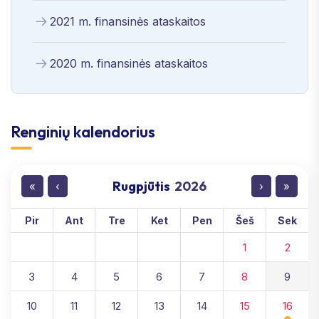
2021 m. finansinės ataskaitos
2020 m. finansinės ataskaitos
Renginių kalendorius
Rugpjūtis
2026
«
‹
›
»
Pir
Ant
Tre
Ket
Pen
Šeš
Sek
1
2
3
4
5
6
7
8
9
10
11
12
13
14
15
16