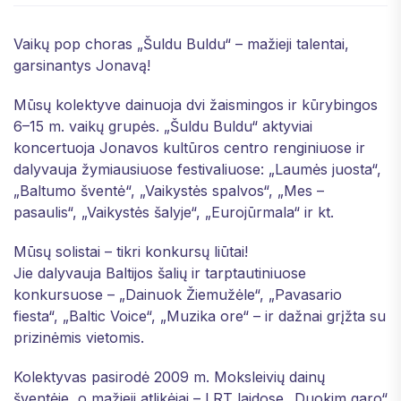
Vaikų pop choras „Šuldu Buldu“ – mažieji talentai,
garsinantys Jonavą!
Mūsų kolektyve dainuoja dvi žaismingos ir kūrybingos
6–15 m. vaikų grupės. „Šuldu Buldu“ aktyviai
koncertuoja Jonavos kultūros centro renginiuose ir
dalyvauja žymiausiuose festivaliuose: „Laumės juosta“,
„Baltumo šventė“, „Vaikystės spalvos“, „Mes –
pasaulis“, „Vaikystės šalyje“, „Eurojūrmala“ ir kt.
Mūsų solistai – tikri konkursų liūtai!
Jie dalyvauja Baltijos šalių ir tarptautiniuose
konkursuose – „Dainuok Žiemužėle“, „Pavasario
fiesta“, „Baltic Voice“, „Muzika ore“ – ir dažnai grįžta su
prizinėmis vietomis.
Kolektyvas pasirodė 2009 m. Moksleivių dainų
šventėje, o mažieji atlikėjai – LRT laidose „Duokim garo“