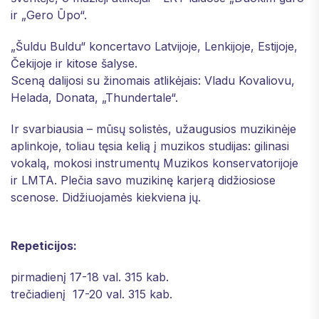
ir „Gero Ūpo“.
„Šuldu Buldu“ koncertavo Latvijoje, Lenkijoje, Estijoje,
Čekijoje ir kitose šalyse.
Sceną dalijosi su žinomais atlikėjais: Vladu Kovaliovu,
Helada, Donata, „Thundertale“.
Ir svarbiausia – mūsų solistės, užaugusios muzikinėje
aplinkoje, toliau tęsia kelią į muzikos studijas: gilinasi
vokalą, mokosi instrumentų Muzikos konservatorijoje
ir LMTA. Plečia savo muzikinę karjerą didžiosiose
scenose. Didžiuojamės kiekviena jų.
Repeticijos:
pirmadienį 17-18 val. 315 kab.
trečiadienį 17-20 val. 315 kab.