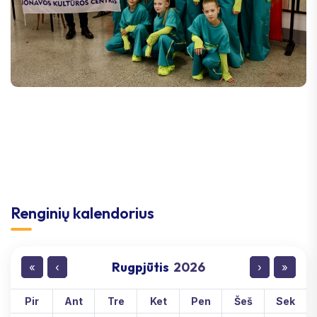
Renginių kalendorius
Rugpjūtis
2026
«
‹
›
»
Pir
Ant
Tre
Ket
Pen
Šeš
Sek