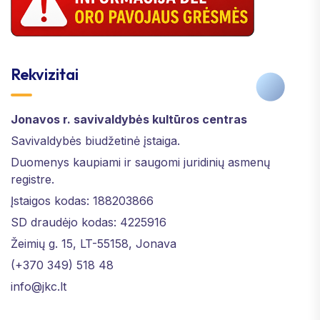
Rekvizitai
Jonavos r. savivaldybės kultūros centras
Savivaldybės biudžetinė įstaiga.
Duomenys kaupiami ir saugomi juridinių asmenų
registre.
Įstaigos kodas: 188203866
SD draudėjo kodas: 4225916
Žeimių g. 15, LT-55158, Jonava
(+370 349) 518 48
info@jkc.lt