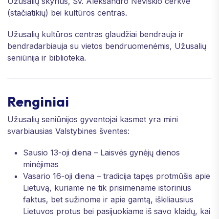
Užusalių skyrius, Šv. Aleksandro Neviškio cerkvė
(stačiatikių) bei kultūros centras.
Užusalių kultūros centras glaudžiai bendrauja ir
bendradarbiauja su vietos bendruomenėmis, Užusalių
seniūnija ir biblioteka.
Renginiai
Užusalių seniūnijos gyventojai kasmet yra mini
svarbiausias Valstybines šventes:
Sausio 13-oji diena – Laisvės gynėjų dienos
minėjimas
Vasario 16-oji diena – tradicija tapęs protmūšis apie
Lietuvą, kuriame ne tik prisimename istorinius
faktus, bet sužinome ir apie gamtą, iškiliausius
Lietuvos protus bei pasijuokiame iš savo klaidų, kai