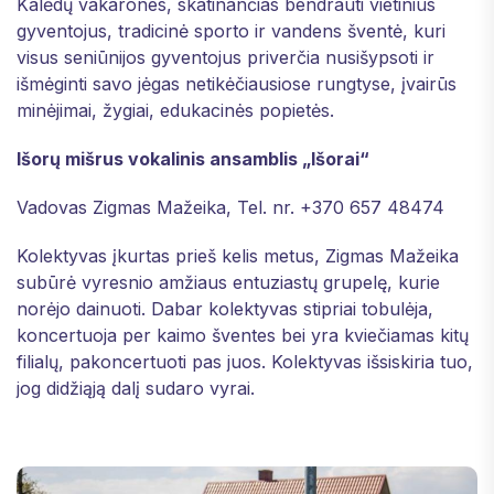
Kalėdų vakarones, skatinančias bendrauti vietinius
gyventojus, tradicinė sporto ir vandens šventė, kuri
visus seniūnijos gyventojus priverčia nusišypsoti ir
išmėginti savo jėgas netikėčiausiose rungtyse, įvairūs
minėjimai, žygiai, edukacinės popietės.
Išorų mišrus vokalinis ansamblis „Išorai“
Vadovas Zigmas Mažeika, Tel. nr. +370 657 48474
Kolektyvas įkurtas prieš kelis metus, Zigmas Mažeika
subūrė vyresnio amžiaus entuziastų grupelę, kurie
norėjo dainuoti. Dabar kolektyvas stipriai tobulėja,
koncertuoja per kaimo šventes bei yra kviečiamas kitų
filialų, pakoncertuoti pas juos. Kolektyvas išsiskiria tuo,
jog didžiąją dalį sudaro vyrai.