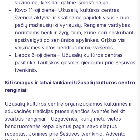
sužinome, kiek dar galime išmokti naujo.
Kovo 11-oji diena– Užusalių kultūros centras
švenčia aktyviai ir skatiname pajudėti visus - nuo
pačių mažiausių iki vyriausių. Rengiame varžybas
norintiems bėgti ir žygį, tiem, kurie nori neskubant
apsižvalgyti po seniūnijos apylinkes. Grįžus visi
vaišinamės vietos bendruomenių vaišėmis.
Liepos 6-oji diena – Užusalių kultūros centras
pasitinka Tautiškos giesmės giedojimu prie Šešuvos
tvenkinio.
Kiti smagūs ir labai laukiami Užusalių kultūros centro
renginiai:
Užusalių kultūros centre organizuojamos kultūrinės ir
edukacinės tradicijas puoselėjančios šventės bei kiti
svarbūs renginiai – Užgavėnės, kurių metu vietos
bendruomenės kepa blynus pagal savo slaptus
receptus, Jonines prie Šešuvos tvenkinio, Advento-