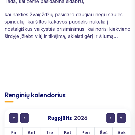
Tada, kai žemė pasidabina sidabru,
kai nakties žvaigždžių pasidaro daugiau negu saulės
spindulių, kai šiltos kakavos puodelis nukelia į
nostalgiškus vaikystės prisiminimus, kai norisi kiekvieno
širdyje įžiebti viltį ir tikėjimą, skleisti gėrį ir šilumą…
Renginių kalendorius
Rugpjūtis
2026
«
‹
›
»
Pir
Ant
Tre
Ket
Pen
Šeš
Sek