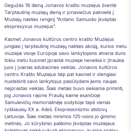
Gegužės 18 dieną Jonavos krašto muziejus šventė
Tarptautinę muziejų dieną ir jonaviečius pakvietė į
Muziejų nakties renginį “Antano Samuolio įkvėptas
ekspresyvus muziejus”.
Kasmet Jonavos kultūros centro krašto Muziejus
jungiasi į tarptautinę muziejų nakties akciją, kurios metu
muziejai visoje Europoje savo lankytojams atveria duris
tokiu metu kuomet įprastai muziejai neveikia ir įtraukia
juos į įvairias edukacines veiklas. Jonavos kultūros
centro Krašto Muziejus taip pat kasmet ir stengiasi
nustebinti savo lankytojus pasiūlydami jiems naujas
neįprastas veiklas. Šiais metais buvo siekiama priminti,
jog Jonavos rajone Praulių kaime esančioje
Samulevičių memorialinėje sodyboje tapė vienas
ryškiausių XX a. 4deš. Ekspresionizmo atstovų
Lietuvoje. Šiais metais minimos 125-osios jo gimimo
metinės. Jo kūrybinio palikimo įkvėptas muziejaus
kolektyvas siekė sukurti ekspresyvų, kupiną spalvų,