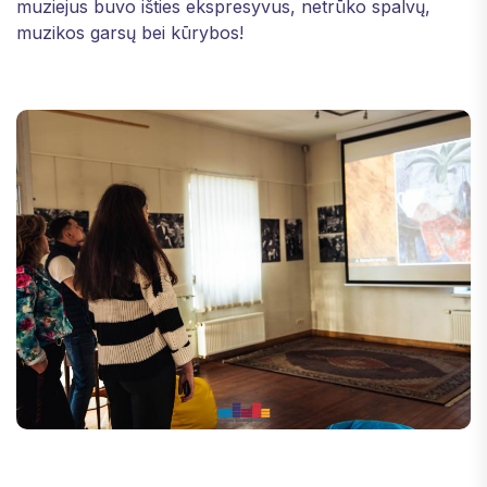
muziejus buvo išties ekspresyvus, netrūko spalvų,
muzikos garsų bei kūrybos!