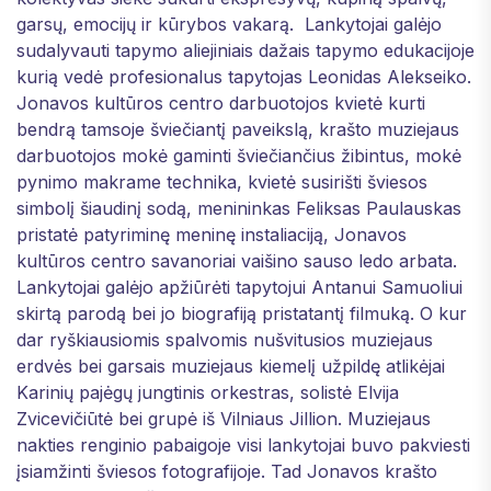
garsų, emocijų ir kūrybos vakarą. Lankytojai galėjo
sudalyvauti tapymo aliejiniais dažais tapymo edukacijoje
kurią vedė profesionalus tapytojas Leonidas Alekseiko.
Jonavos kultūros centro darbuotojos kvietė kurti
bendrą tamsoje šviečiantį paveikslą, krašto muziejaus
darbuotojos mokė gaminti šviečiančius žibintus, mokė
pynimo makrame technika, kvietė susirišti šviesos
simbolį šiaudinį sodą, menininkas Feliksas Paulauskas
pristatė patyriminę meninę instaliaciją, Jonavos
kultūros centro savanoriai vaišino sauso ledo arbata.
Lankytojai galėjo apžiūrėti tapytojui Antanui Samuoliui
skirtą parodą bei jo biografiją pristatantį filmuką. O kur
dar ryškiausiomis spalvomis nušvitusios muziejaus
erdvės bei garsais muziejaus kiemelį užpildę atlikėjai
Karinių pajėgų jungtinis orkestras, solistė Elvija
Zvicevičiūtė bei grupė iš Vilniaus Jillion. Muziejaus
nakties renginio pabaigoje visi lankytojai buvo pakviesti
įsiamžinti šviesos fotografijoje. Tad Jonavos krašto