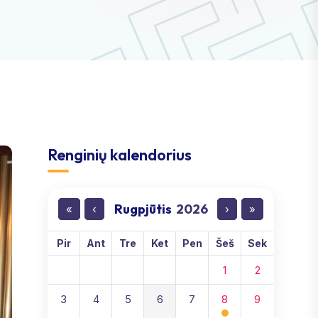
Renginių kalendorius
Rugpjūtis
2026
«
‹
›
»
Pir
Ant
Tre
Ket
Pen
Šeš
Sek
1
2
3
4
5
6
7
8
9