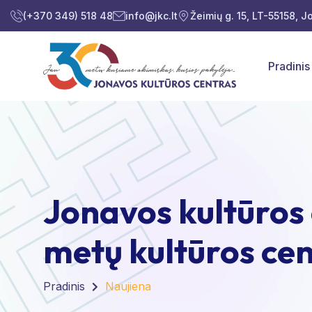
(+370 349) 518 48
info@jkc.lt
Žeimių g. 15, LT-55158, 
Pradinis
Jonavos kultūros 
metų kultūros ce
Pradinis
Naujiena