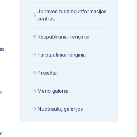
.
Jonavos turizmo informacijos
centras
Respublikiniai renginiai
ų
ės
Tarptautiniai renginiai
Projektai
Meno galerija
ir
Nuotraukų galerijos
os