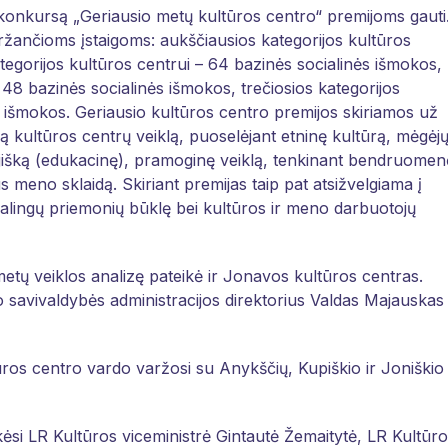
 konkursą „Geriausio metų kultūros centro“ premijoms gauti
ržančioms įstaigoms: aukščiausios kategorijos kultūros
ategorijos kultūros centrui – 64 bazinės socialinės išmokos,
– 48 bazinės socialinės išmokos, trečiosios kategorijos
nės išmokos. Geriausio kultūros centro premijos skiriamos už
ką kultūros centrų veiklą, puoselėjant etninę kultūrą, mėgėj
jišką (edukacinę), pramoginę veiklą, tenkinant bendruomen
s meno sklaidą. Skiriant premijas taip pat atsižvelgiama į
kalingų priemonių būklę bei kultūros ir meno darbuotojų
tų veiklos analizę pateikė ir Jonavos kultūros centras.
savivaldybės administracijos direktorius Valdas Majauskas 
ūros centro vardo varžosi su Anykščių, Kupiškio ir Joniškio
ėsi LR Kultūros viceministrė Gintautė Žemaitytė, LR Kultūr