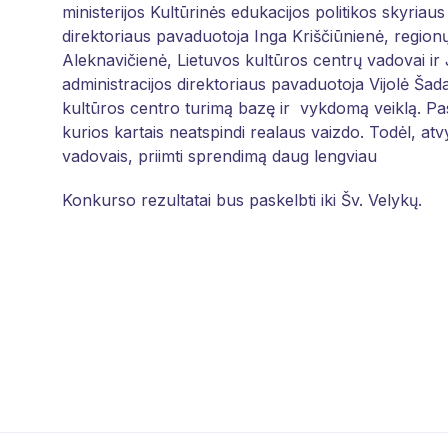
ministerijos Kultūrinės edukacijos politikos skyriau
direktoriaus pavaduotoja Inga Kriščiūnienė, regionų
Aleknavičienė, Lietuvos kultūros centrų vadovai i
administracijos direktoriaus pavaduotoja Vijolė Šada
kultūros centro turimą bazę ir vykdomą veiklą. Pas
kurios kartais neatspindi realaus vaizdo. Todėl, atv
vadovais, priimti sprendimą daug lengviau
Konkurso rezultatai bus paskelbti iki Šv. Velykų.