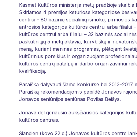
Kasmet Kultūros ministerija metų pradžioje skelbia
Skiriamos 4 premijos keturiose kategorijose besiva
centrui – 80 bazinių socialinių išmokų, pirmosios k
antrosios kategorijos kultūros centrui arba filialui 
kultūros centrui arba filialui – 32 bazinės sociali
paskutiniųjų 5 metų aktyvią, kūrybišką ir novatoriš
meną, kuriant menines programas, plėtojant švietė
kultūrinius poreikius ir organizuojant profesionalau
kultūros centrų patalpų ir darbo organizavimui rei
kvalifikaciją.
Paraišką dalyvauti šiame konkurse bei 2013–2017 me
Paraišką rekomendacijomis papildė Jonavos rajono 
Jonavos seniūnijos seniūnas Povilas Beišys.
Jonava dėl geriausio aukščiausios kategorijos kult
kultūros centrais.
Šiandien (kovo 22 d.) Jonavos kultūros centre lank