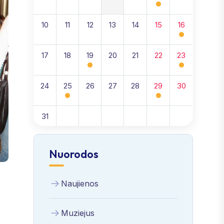
10
11
12
13
14
15
16
17
18
19
20
21
22
23
24
25
26
27
28
29
30
31
Nuorodos
Naujienos
Muziejus