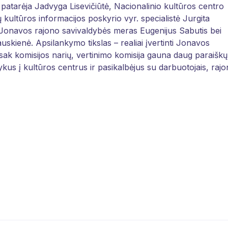
s patarėja Jadvyga Lisevičiūtė, Nacionalinio kultūros centro
 kultūros informacijos poskyrio vyr. specialistė Jurgita
r Jonavos rajono savivaldybės meras Eugenijus Sabutis bei
uskienė. Apsilankymo tikslas – realiai įvertinti Jonavos
ak komisijos narių, vertinimo komisija gauna daug paraiškų
ykus į kultūros centrus ir pasikalbėjus su darbuotojais, raj