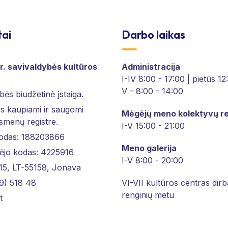
tai
Darbo laikas
r. savivaldybės kultūros
Administracija
I-IV 8:00 - 17:00 | pietūs 1
V - 8:00 - 14:00
bės biudžetinė įstaiga.
 kaupiami ir saugomi
Mėgėjų meno kolektyvų re
asmenų registre.
I-V 15:00 - 21:00
kodas: 188203866
Meno galerija
ėjo kodas: 4225916
I-V 8:00 - 20:00
 15, LT-55158, Jonava
9) 518 48
VI-VII kultūros centras dirb
renginių metu
t