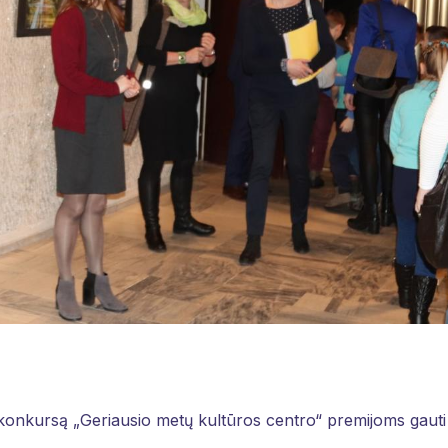
 konkursą „Geriausio metų kultūros centro“ premijoms gauti