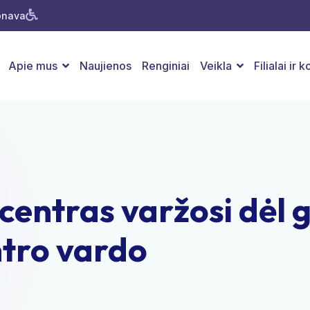
Jonava
Apie mus
Naujienos
Renginiai
Veikla
Filialai ir 
centras varžosi dėl 
ntro vardo