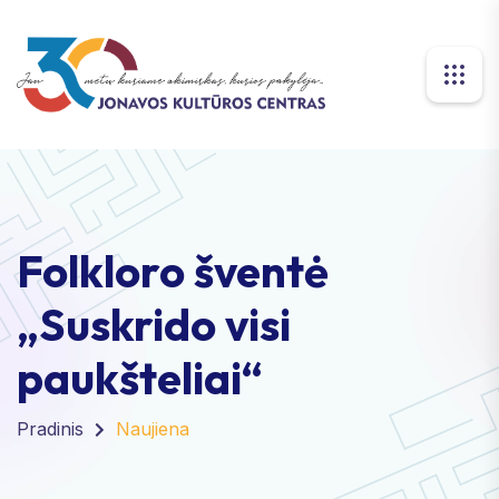
Folkloro šventė
„Suskrido visi
paukšteliai“
Pradinis
Naujiena