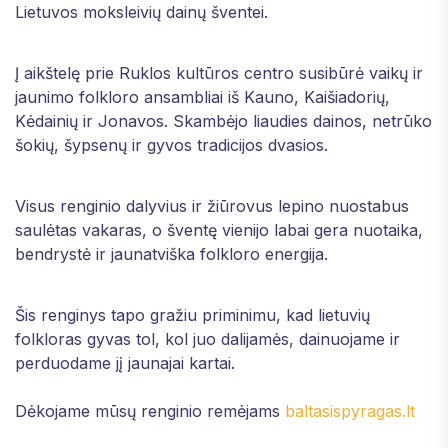
Lietuvos moksleivių dainų šventei.
Į aikštelę prie Ruklos kultūros centro susibūrė vaikų ir 
jaunimo folkloro ansambliai iš Kauno, Kaišiadorių, 
Kėdainių ir Jonavos. Skambėjo liaudies dainos, netrūko 
šokių, šypsenų ir gyvos tradicijos dvasios.
Visus renginio dalyvius ir žiūrovus lepino nuostabus 
saulėtas vakaras, o šventę vienijo labai gera nuotaika, 
bendrystė ir jaunatviška folkloro energija.
Šis renginys tapo gražiu priminimu, kad lietuvių 
folkloras gyvas tol, kol juo dalijamės, dainuojame ir 
perduodame jį jaunajai kartai.
Dėkojame mūsų renginio remėjams 
baltasispyragas.lt