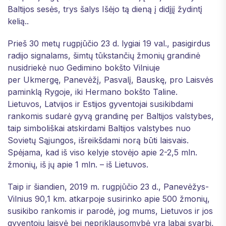
Baltijos sesės, trys šalys Išėjo tą dieną į didįjį žydintį
kelią..
Prieš 30 metų rugpjūčio 23 d. lygiai 19 val., pasigirdus
radijo signalams, šimtų tūkstančių žmonių grandinė
nusidriekė nuo Gedimino bokšto Vilniuje
per Ukmergę, Panevėžį, Pasvalį, Bauskę, pro Laisvės
paminklą Rygoje, iki Hermano bokšto Taline.
Lietuvos, Latvijos ir Estijos gyventojai susikibdami
rankomis sudarė gyvą grandinę per Baltijos valstybes,
taip simboliškai atskirdami Baltijos valstybes nuo
Sovietų Sąjungos, išreikšdami norą būti laisvais.
Spėjama, kad iš viso kelyje stovėjo apie 2-2,5 mln.
žmonių, iš jų apie 1 mln. – iš Lietuvos.
Taip ir šiandien, 2019 m. rugpjūčio 23 d., Panevėžys-
Vilnius 90,1 km. atkarpoje susirinko apie 500 žmonių,
susikibo rankomis ir parodė, jog mums, Lietuvos ir jos
gyventojų laisvė bei nepriklausomybė yra labai svarbi,