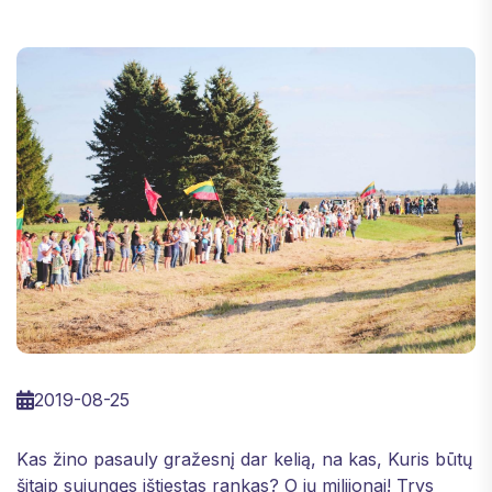
2019-08-25
Kas žino pasauly gražesnį dar kelią, na kas, Kuris būtų
šitaip sujungęs ištiestas rankas? O jų milijonai! Trys