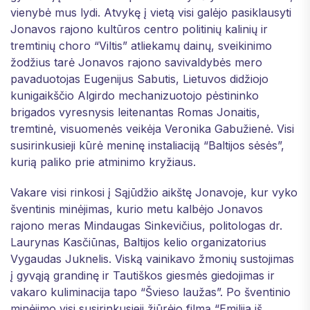
vienybė mus lydi. Atvykę į vietą visi galėjo pasiklausyti
Jonavos rajono kultūros centro politinių kalinių ir
tremtinių choro “Viltis” atliekamų dainų, sveikinimo
žodžius tarė Jonavos rajono savivaldybės mero
pavaduotojas Eugenijus Sabutis, Lietuvos didžiojo
kunigaikščio Algirdo mechanizuotojo pėstininko
brigados vyresnysis leitenantas Romas Jonaitis,
tremtinė, visuomenės veikėja Veronika Gabužienė. Visi
susirinkusieji kūrė meninę instaliaciją “Baltijos sėsės”,
kurią paliko prie atminimo kryžiaus.
Vakare visi rinkosi į Sąjūdžio aikštę Jonavoje, kur vyko
šventinis minėjimas, kurio metu kalbėjo Jonavos
rajono meras Mindaugas Sinkevičius, politologas dr.
Laurynas Kasčiūnas, Baltijos kelio organizatorius
Vygaudas Juknelis. Viską vainikavo žmonių sustojimas
į gyvąją grandinę ir Tautiškos giesmės giedojimas ir
vakaro kuliminacija tapo “Švieso laužas”. Po šventinio
minėjimo visi susirinkusieji žiūrėjo filmą “Emilija iš