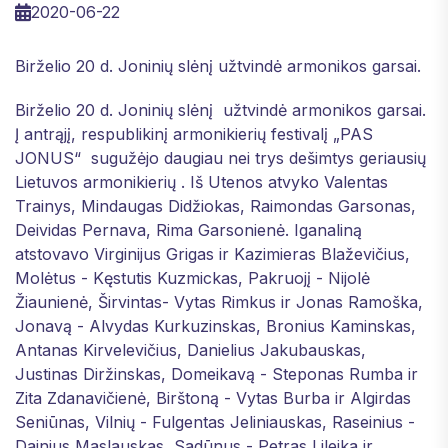
2020-06-22
Birželio 20 d. Joninių slėnį užtvindė armonikos garsai.
Birželio 20 d. Joninių slėnį užtvindė armonikos garsai.
Į antrąjį, respublikinį armonikierių festivalį „PAS
JONUS“ sugužėjo daugiau nei trys dešimtys geriausių
Lietuvos armonikierių . Iš Utenos atvyko Valentas
Trainys, Mindaugas Didžiokas, Raimondas Garsonas,
Deividas Pernava, Rima Garsonienė. Iganaliną
atstovavo Virginijus Grigas ir Kazimieras Blaževičius,
Molėtus - Kęstutis Kuzmickas, Pakruojį - Nijolė
Žiaunienė, Širvintas- Vytas Rimkus ir Jonas Ramoška,
Jonavą - Alvydas Kurkuzinskas, Bronius Kaminskas,
Antanas Kirvelevičius, Danielius Jakubauskas,
Justinas Diržinskas, Domeikavą - Steponas Rumba ir
Zita Zdanavičienė, Birštoną - Vytas Burba ir Algirdas
Seniūnas, Vilnių - Fulgentas Jeliniauskas, Raseinius -
Dainius Maslauskas, Sadūnus - Petras Lileika ir