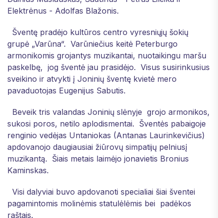
Elektrėnus - Adolfas Blažonis.
Šventę pradėjo kultūros centro vyresniųjų šokių
grupė „Varūna“. Varūniečius keitė Peterburgo
armonikomis grojantys muzikantai, nuotaikingu maršu
paskelbę, jog šventė jau prasidėjo. Visus susirinkusius
sveikino ir atvykti į Joninių šventę kvietė mero
pavaduotojas Eugenijus Sabutis.
Beveik tris valandas Joninių slėnyje grojo armonikos,
sukosi poros, netilo aplodismentai. Šventės pabaigoje
renginio vedėjas Untaniokas (Antanas Laurinkevičius)
apdovanojo daugiausiai žiūrovų simpatijų pelniusį
muzikantą. Šiais metais laimėjo jonavietis Bronius
Kaminskas.
Visi dalyviai buvo apdovanoti specialiai šiai šventei
pagamintomis molinėmis statulėlėmis bei padėkos
raštais.