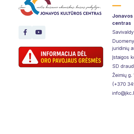
Jonavos 
centras
Savivaldy
Duomenys
juridinių 
Įstaigos 
SD draud
Žeimių g.
(+370 34
info@jkc.l