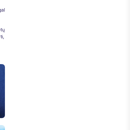
gal
etų
ti,