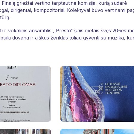
Finalą griežtai vertino tarptautinė komisija, kurią sudarė
gai, dirigentai, kompozitoriai. Kolektyvai buvo vertinami pa
tūrą.
ro vokalinis ansamblis ,,Presto“ šiais metais švęs 20-ies m
 puiki dovana ir aiškus ženklas toliau gyventi su muzika, kur