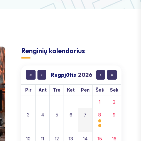
Renginių kalendorius
Rugpjūtis
2026
«
‹
›
»
Pir
Ant
Tre
Ket
Pen
Šeš
Sek
1
2
3
4
5
6
7
8
9
10
11
12
13
14
15
16