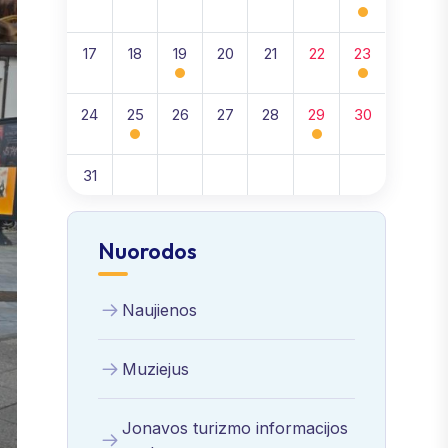
17
18
19
20
21
22
23
24
25
26
27
28
29
30
31
Nuorodos
Naujienos
Muziejus
Jonavos turizmo informacijos