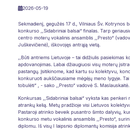
2026-05-19
Sekmadienį, gegužės 17 d., Vilniaus Šv. Kotrynos ba
konkurso ,,Sidabriniai balsai“ finalas. Tarp geriaus
centro moterų vokalinis ansamblis ,,Presto“ (vado
Juškevičienė), iškovojęs antrąją vietą.
,,Būti antriems Lietuvoje – tai didžiulis pasiekimas ko
apdovanojimas. Labai džiaugiuosi visų moterų įsitra
pastangų. Įsitikinome, kad kartu su kolektyvu, konce
konkuruoti aukščiausiame mėgėjų meno lygyje. Tai n
tobulėti“ , - sako ,,Presto“ vadovė S. Maslauskaitė.
Konkursas ,,Sidabriniai balsai“ vyksta kas penkeri m
atrankų kelią. Metų pradžioje visi Lietuvos kolektyv
Pastaroji atrinko beveik pusantro šimto dalyvių, ku
konkurso metu vokalinis ansamblis ,,Presto“, surinkę
diplomu. Iš visų I laipsnio diplomantų komisija atrin