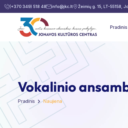
(+370 349) 518 48
info@jkc.lt
Žeimių g. 15, LT-55158, 
Pradinis
Vokalinio ansamb
Pradinis
Naujiena