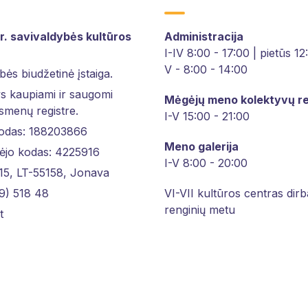
r. savivaldybės kultūros
Administracija
I-IV 8:00 - 17:00 | pietūs 1
V - 8:00 - 14:00
bės biudžetinė įstaiga.
 kaupiami ir saugomi
Mėgėjų meno kolektyvų re
asmenų registre.
I-V 15:00 - 21:00
kodas: 188203866
Meno galerija
ėjo kodas: 4225916
I-V 8:00 - 20:00
 15, LT-55158, Jonava
9) 518 48
VI-VII kultūros centras dirb
renginių metu
t