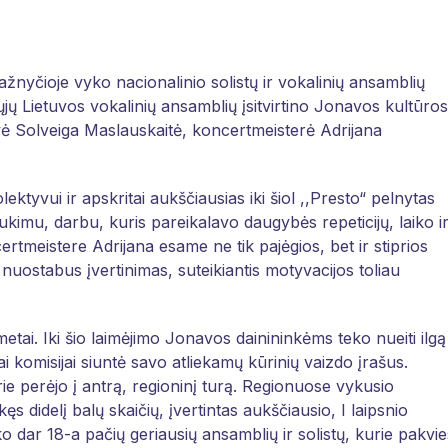
žnyčioje vyko nacionalinio solistų ir vokalinių ansamblių
iųjų Lietuvos vokalinių ansamblių įsitvirtino Jonavos kultūros
vė Solveiga Maslauskaitė, koncertmeisterė Adrijana
lektyvui ir apskritai aukščiausias iki šiol ,,Presto“ pelnytas
ukimu, darbu, kuris pareikalavo daugybės repeticijų, laiko i
rtmeistere Adrijana esame ne tik pajėgios, bet ir stiprios
uostabus įvertinimas, suteikiantis motyvacijos toliau
etai. Iki šio laimėjimo Jonavos dainininkėms teko nueiti ilgą
ai komisijai siuntė savo atliekamų kūrinių vaizdo įrašus.
rie perėjo į antrą, regioninį turą. Regionuose vykusio
s didelį balų skaičių, įvertintas aukščiausio, I laipsnio
ko dar 18-a pačių geriausių ansamblių ir solistų, kurie pakvie