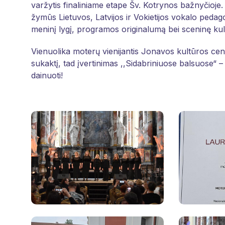
varžytis finaliniame etape Šv. Kotrynos bažnyčioje. 
žymūs Lietuvos, Latvijos ir Vokietijos vokalo pedago
meninį lygį, programos originalumą bei sceninę kul
Vienuolika moterų vienijantis Jonavos kultūros cent
sukaktį, tad įvertinimas ,,Sidabriniuose balsuose“ –
dainuoti!