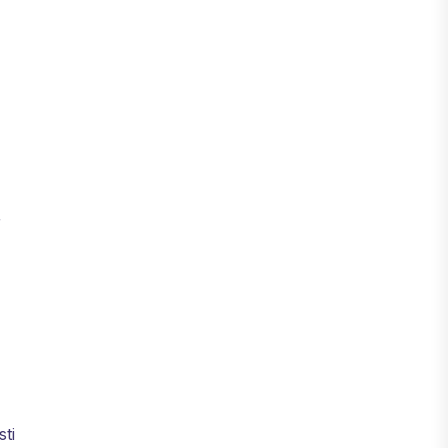
r
sti