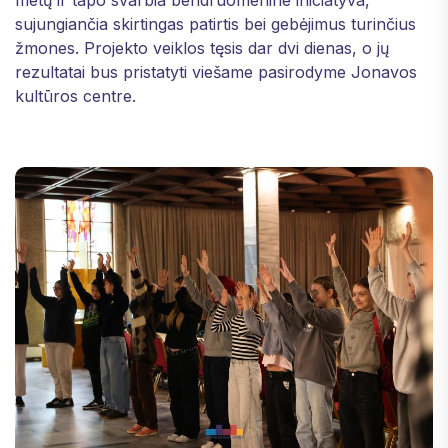
sujungiančia skirtingas patirtis bei gebėjimus turinčius
žmones. Projekto veiklos tęsis dar dvi dienas, o jų
rezultatai bus pristatyti viešame pasirodyme Jonavos
kultūros centre.