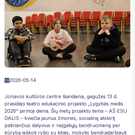
2026-05-14
Jonavos kultūros centre šiandiena, gegužės 13 d.
prasidėjo teatro edukacinio projekto „Lygybės medis
2026“ pirmoji diena. Šių metų projekto tema – AŠ ESU
DALIS – kviečia jaunus žmones, socialinę atskirtį
patiriančius dalyvius ir neįgaliųjų bendruomenę per
kūrybą ieškoti ryšio su kitais, mokytis bendradarbiauti