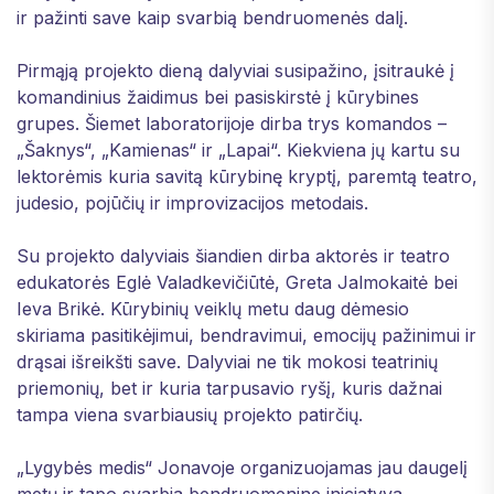
ir pažinti save kaip svarbią bendruomenės dalį.
Pirmąją projekto dieną dalyviai susipažino, įsitraukė į
komandinius žaidimus bei pasiskirstė į kūrybines
grupes. Šiemet laboratorijoje dirba trys komandos –
„Šaknys“, „Kamienas“ ir „Lapai“. Kiekviena jų kartu su
lektorėmis kuria savitą kūrybinę kryptį, paremtą teatro,
judesio, pojūčių ir improvizacijos metodais.
Su projekto dalyviais šiandien dirba aktorės ir teatro
edukatorės Eglė Valadkevičiūtė, Greta Jalmokaitė bei
Ieva Brikė. Kūrybinių veiklų metu daug dėmesio
skiriama pasitikėjimui, bendravimui, emocijų pažinimui ir
drąsai išreikšti save. Dalyviai ne tik mokosi teatrinių
priemonių, bet ir kuria tarpusavio ryšį, kuris dažnai
tampa viena svarbiausių projekto patirčių.
„Lygybės medis“ Jonavoje organizuojamas jau daugelį
metų ir tapo svarbia bendruomenine iniciatyva,