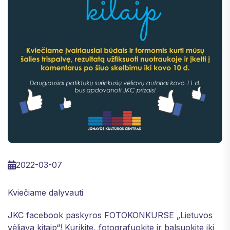
2022-03-07
Kviečiame dalyvauti
JKC facebook paskyros FOTOKONKURSE „Lietuvos
vėliava kitaip“
! Kurikite
, fotografuokite
ir balsuokite iki