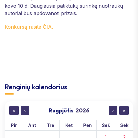
kovo 10 d. Daugiausia patiktukų surinkę nuotraukų
autoriai bus apdovanoti prizais.
Konkursą rasite ČIA.
Renginių kalendorius
Rugpjūtis
2026
«
‹
›
»
Pir
Ant
Tre
Ket
Pen
Šeš
Sek
1
2