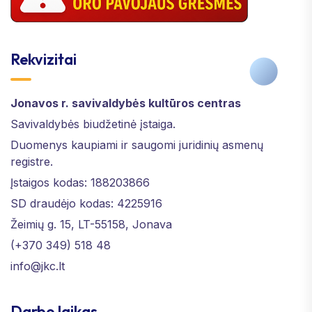
Rekvizitai
Jonavos r. savivaldybės kultūros centras
Savivaldybės biudžetinė įstaiga.
Duomenys kaupiami ir saugomi juridinių asmenų
registre.
Įstaigos kodas: 188203866
SD draudėjo kodas: 4225916
Žeimių g. 15, LT-55158, Jonava
(+370 349) 518 48
info@jkc.lt
Darbo laikas