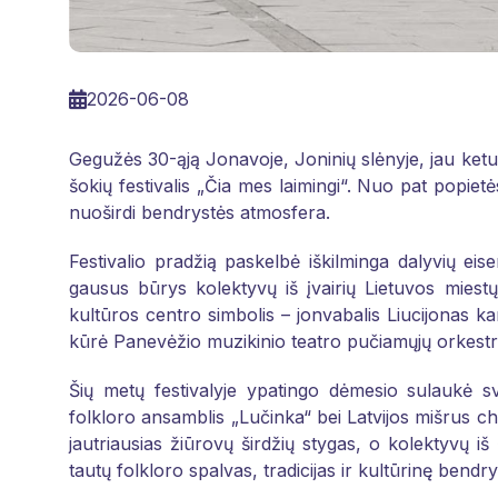
2026-06-08
Gegužės 30-ąją Jonavoje, Joninių slėnyje, jau keturi
šokių festivalis „Čia mes laimingi“. Nuo pat popiet
nuoširdi bendrystės atmosfera.
Festivalio pradžią paskelbė iškilminga dalyvių ei
gausus būrys kolektyvų iš įvairių Lietuvos miestų
kultūros centro simbolis – jonvabalis Liucijonas k
kūrė Panevėžio muzikinio teatro pučiamųjų orkest
Šių metų festivalyje ypatingo dėmesio sulaukė sv
folkloro ansamblis „Lučinka“ bei Latvijos mišrus c
jautriausias žiūrovų širdžių stygas, o kolektyvų iš
tautų folkloro spalvas, tradicijas ir kultūrinę bendry