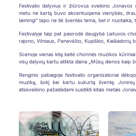
Festivalio dalyvius ir žiūrovus sveikino Jonavos
metu ne kartą buvo akcentuojama vienybės, draugy
laimingi“ tapo ne tik šventės tema, bet ir nuotaika, 
Festivalyje taip pat pasirodė daugybė Lietuvos ch
rajono, Vilniaus, Panevėžio, Kupiškio, Kaišiadorių be
Scenoje vienas kitą keitė chorinės muzikos kūriniai i
visų dalyvių kartu atlikta daina „Mūsų dienos kaip š
Renginio pabaigoje festivalio organizatoriai dėk
muziką, šokį bei kartu sukurtą šventę. Joninių s
atsisveikino pažadėdami susitikti kitais metais Jona