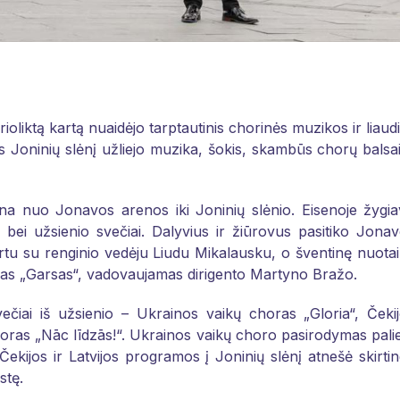
oliktą kartą nuaidėjo tarptautinis chorinės muzikos ir liaud
ės Joninių slėnį užliejo muzika, šokis, skambūs chorų balsai
sena nuo Jonavos arenos iki Joninių slėnio. Eisenoje žygi
 bei užsienio svečiai. Dalyvius ir žiūrovus pasitiko Jona
artu su renginio vedėju Liudu Mikalausku, o šventinę nuota
ras „Garsas“, vadovaujamas dirigento Martyno Bražo.
ečiai iš užsienio – Ukrainos vaikų choras „Gloria“, Čeki
horas „Nāc līdzās!“. Ukrainos vaikų choro pasirodymas pali
 Čekijos ir Latvijos programos į Joninių slėnį atnešė skirti
stę.