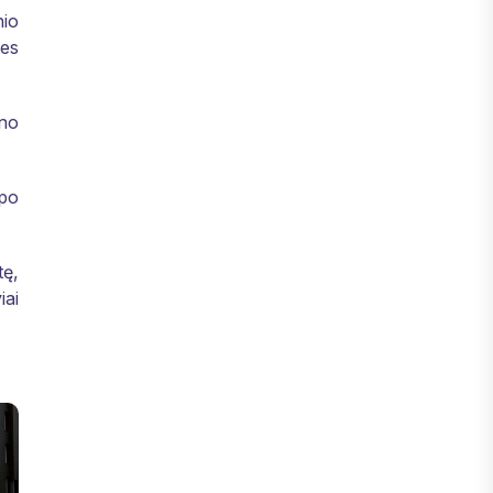
nio
mes
uno
apo
tę,
iai