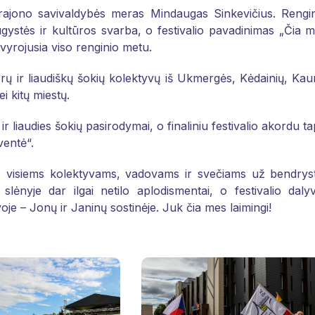
 rajono savivaldybės meras Mindaugas Sinkevičius. Rengi
stės ir kultūros svarba, o festivalio pavadinimas „Čia 
tvyrojusia viso renginio metu.
orų ir liaudiškų šokių kolektyvų iš Ukmergės, Kėdainių, Ka
i kitų miestų.
r liaudies šokių pasirodymai, o finaliniu festivalio akordu t
ventė“.
ojo visiems kolektyvams, vadovams ir svečiams už bendrys
lėnyje dar ilgai netilo aplodismentai, o festivalio dalyv
voje – Jonų ir Janinų sostinėje. Juk čia mes laimingi
!