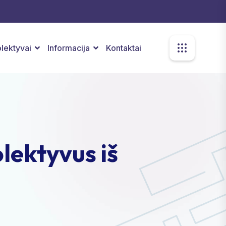
kolektyvai
Informacija
Kontaktai
lektyvus iš