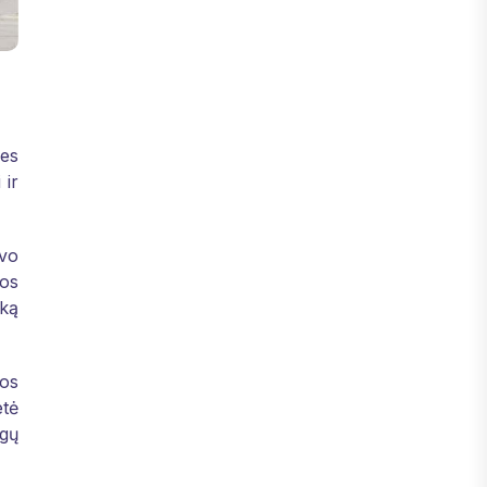
ies
 ir
avo
vos
iką
jos
etė
ngų