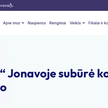
Jonava
Apie mus
Naujienos
Renginiai
Veikla
Filialai ir 
“ Jonavoje subūrė ko
io