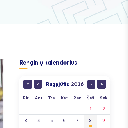
Renginių kalendorius
Rugpjūtis
2026
«
‹
›
»
Pir
Ant
Tre
Ket
Pen
Šeš
Sek
1
2
3
4
5
6
7
8
9