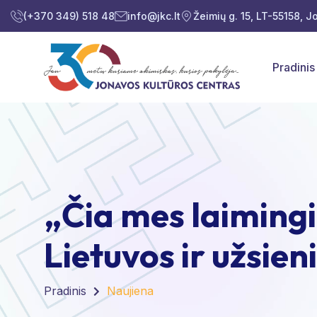
(+370 349) 518 48
info@jkc.lt
Žeimių g. 15, LT-55158, 
Pradinis
„Čia mes laimingi
Lietuvos ir užsien
Pradinis
Naujiena