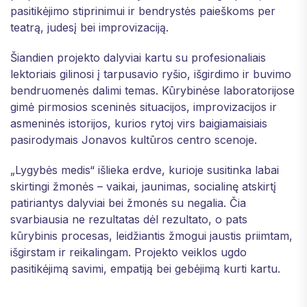
pasitikėjimo stiprinimui ir bendrystės paieškoms per
teatrą, judesį bei improvizaciją.
Šiandien projekto dalyviai kartu su profesionaliais
lektoriais gilinosi į tarpusavio ryšio, išgirdimo ir buvimo
bendruomenės dalimi temas. Kūrybinėse laboratorijose
gimė pirmosios sceninės situacijos, improvizacijos ir
asmeninės istorijos, kurios rytoj virs baigiamaisiais
pasirodymais Jonavos kultūros centro scenoje.
„Lygybės medis“ išlieka erdve, kurioje susitinka labai
skirtingi žmonės – vaikai, jaunimas, socialinę atskirtį
patiriantys dalyviai bei žmonės su negalia. Čia
svarbiausia ne rezultatas dėl rezultato, o pats
kūrybinis procesas, leidžiantis žmogui jaustis priimtam,
išgirstam ir reikalingam. Projekto veiklos ugdo
pasitikėjimą savimi, empatiją bei gebėjimą kurti kartu.